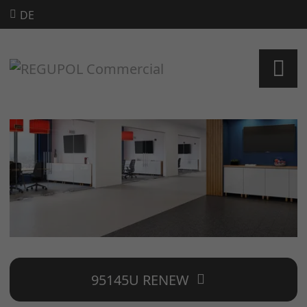
DE
95145U RENEW