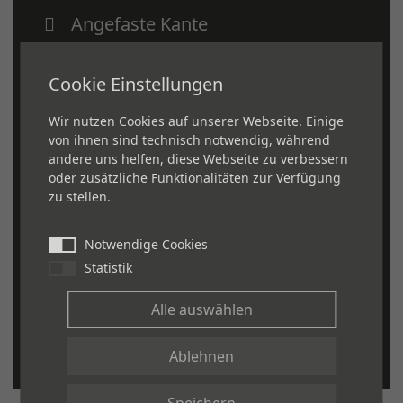
Angefaste Kante
Werkseitig versiegelt
Umweltfreundlich
Cookie Einstellungen
Rutschfest
Wir nutzen Cookies auf unserer Webseite. Einige
Stoßdämpfend
von ihnen sind technisch notwendig, während
Gute Trittschallwerte
andere uns helfen, diese Webseite zu verbessern
oder zusätzliche Funktionalitäten zur Verfügung
Hohe Strapazierfähigkeit (Beständig
zu stellen.
gegen Kratzer, Druckstellen und
Flecken)
Notwendige Cookies
Extreme Langlebigkeit
Statistik
Einfach zu installieren und zu
Alle auswählen
pflegen
Ablehnen
Speichern