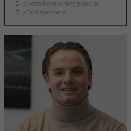
p.bettelhaeuser@regupol.de
vCard speichern