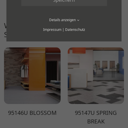
Details anzeigen
WEITERE PRODUKTE DER SERIE
Impressum
|
Datenschutz
SPRING COLLECTION ANZEIGEN
95146U BLOSSOM
95147U SPRING
BREAK