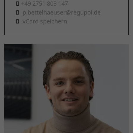
+49 2751 803 147
p.bettelhaeuser@regupol.de
vCard speichern