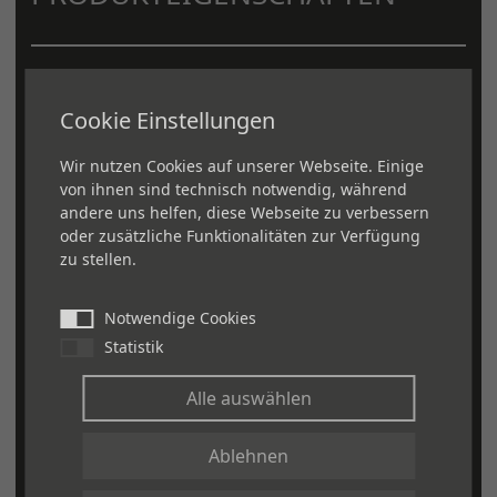
Angefaste Kante
Cookie Einstellungen
Werkseitig versiegelt
Umweltfreundlich
Wir nutzen Cookies auf unserer Webseite. Einige
von ihnen sind technisch notwendig, während
Rutschfest
andere uns helfen, diese Webseite zu verbessern
Stoßdämpfend
oder zusätzliche Funktionalitäten zur Verfügung
Gute Trittschallwerte
zu stellen.
Hohe Strapazierfähigkeit (Beständig
Notwendige Cookies
gegen Kratzer, Druckstellen und
Statistik
Flecken)
Extreme Langlebigkeit
Alle auswählen
Einfach zu installieren und zu
Ablehnen
pflegen