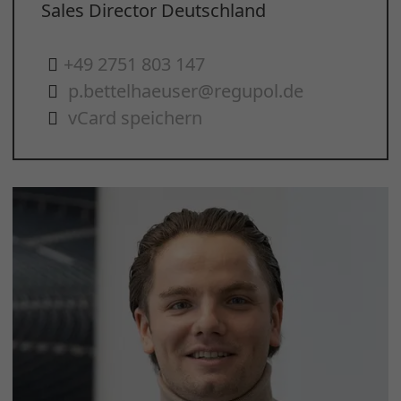
Sales Director Deutschland
+49 2751 803 147
p.bettelhaeuser@regupol.de
vCard speichern