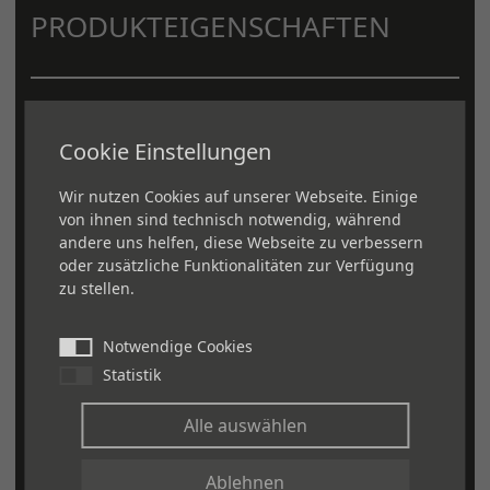
PRODUKTEIGENSCHAFTEN
Angefaste Kante
Cookie Einstellungen
Werkseitig versiegelt
Umweltfreundlich
Wir nutzen Cookies auf unserer Webseite. Einige
von ihnen sind technisch notwendig, während
Rutschfest
andere uns helfen, diese Webseite zu verbessern
Stoßdämpfend
oder zusätzliche Funktionalitäten zur Verfügung
Gute Trittschallwerte
zu stellen.
Hohe Strapazierfähigkeit (Beständig
Notwendige Cookies
gegen Kratzer, Druckstellen und
Statistik
Flecken)
Extreme Langlebigkeit
Alle auswählen
Einfach zu installieren und zu
Ablehnen
pflegen